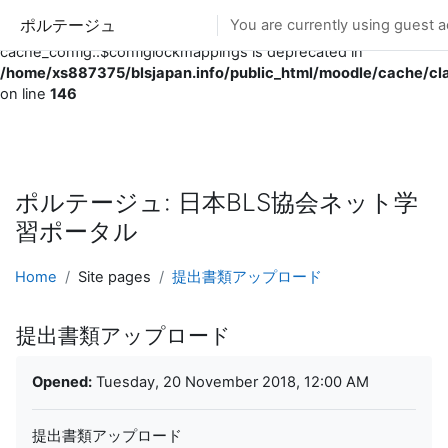
ポルテージュ
You are currently using guest a
Deprecated
: Creation of dynamic property
cache_config::$configlockmappings is deprecated in
/home/xs887375/blsjapan.info/public_html/moodle/cache/cl
on line
146
Skip to main content
ポルテージュ: 日本BLS協会ネット学
習ポータル
Home
Site pages
提出書類アップロード
提出書類アップロード
Completion requirements
Opened:
Tuesday, 20 November 2018, 12:00 AM
提出書類アップロード