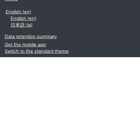
English ‎(en)‎
English ‎(en)‎
日本語 ‎(ja)‎
Data retention summary
Get the mobile app
Switch to the standard theme