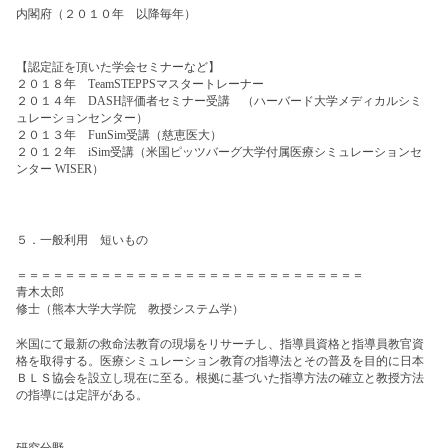
内閣府（２０１０年 以降毎年）
【認定証を頂いた学会セミナーなど】
２０１８年 TeamSTEPPSマスタートレーナー
２０１４年 DASH評価者セミナー受講 （ハーバード大学メディカルシミ
ュレーションセンター）
２０１３年 FunSim受講（慈恵医大）
２０１２年 iSim受講
（
米国ピッツバーグ大学付属医療シミュレーションセ
ンター WISER
）
５．一般利用 短いもの
＝＝＝＝＝＝＝＝＝＝＝＝＝＝＝＝＝＝＝＝＝＝＝＝＝＝＝＝＝
青木太郎
修士（熊本大学大学院 教授システム学）
米国にて最新の救命法教育の現場をリサーチし、指導員資格と指導員教官資
格を取得する。医療シミュレーション教育の指導法とその普及を目的に日本
ＢＬＳ協会を設立し現在に至る。根拠に基づいた指導方法の確立と教授方法
の指導には定評がある。
研究分野