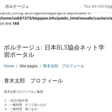
ポルテージュ
You are not logg
Deprecated
: Creation of dynamic property
cache_config::$configlockmappings is deprecated in
/home/xs887375/blsjapan.info/public_html/moodle/cache/cl
on line
146
Skip to main content
ポルテージュ: 日本BLS協会ネット学
習ポータル
Home
Site pages
青木太郎 プロフィール
青木太郎 プロフィール
青木太郎プロフィール／略歴
１．当日の紹介用
２．一般利用 すごく短いもの
３．一般利用 長いもの