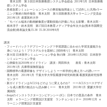
青木太郎 第３回日本医療教授システム学会総会 2011年3月 日本医療教
授システム学会
・患者急変シミュレーションコースの事前勉強用途として試作した汎用eラー
ニング教材の制作報告 青木太郎 第５回医療系大学ｅラーニング交流会
2011年1月 産業医科大学
・「モバイル端末の動画解像度が運動技能の評価に与える影響」青木太郎・
根本淳子・鈴木克明 第17回日本教育メディア学会年次大会(熊本市国際交
流会館)発表論文集35-38 35-38 2010年8月
講演
・フィードバック？デブリーフィング？学習課題に合わせた学習支援能力を
身につけよう！プラスデルタを題材に [招待有り] 青木太郎
・第９回 日本医学シミュレーション学会 秋の陣 2014年11月29日 日本医学
シミュレーション学会
・心肺蘇生法2010年ガイドライン 講演：岡田和夫 座長：青木太郎
2011年1月 兵庫県保険医協会
・国際標準の看護研修を デザインしよう ーー科学的な教え方への誘いーー
青木太郎 2011年1月 千葉大学大学院看護学研究科附属 看護実践研究指導
センター
・新ガイドラインはACLSをどのように変えるのか? ーーACLSコースデザイ
ンを成人教育の観点から読み解くーー 青木太郎 2011年1月 愛媛大学付
属病院
・ibstpiのインストラクターコンピテンシー (IC)：日本での普及の条件 青木
太郎 ｅラーニング授業設計支援室 ランチョンセミナー 2010年12月 ｅ
ラーニング授業設計支援室