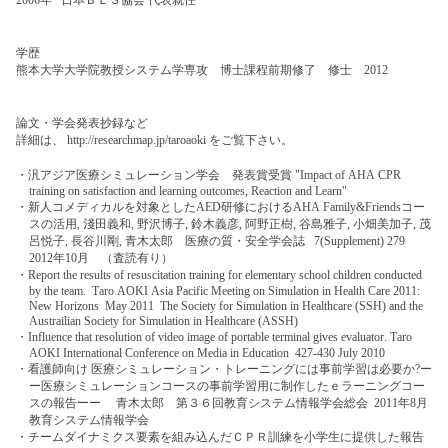
学歴
熊本大学大学院教授システム学専攻 博士課程前期修了 修士 2012
論文・学会発表抄録など
詳細は、 http://researchmap.jp/taroaoki をご覧下さい。
・汎アジア医療シミュレーション学会
発表賞受賞 "Impact of AHA CPR
training on satisfaction and learning outcomes, Reaction and Learn"
・新人コメディカルを対象としたAED研修におけるAHA Family&Friendsコー
スの活用, 淺田義和, 野沢博子, 鈴木義彦, 阿野正樹, 谷島雅子, 小畑美加子, 茂
呂悦子, 長谷川剛, 青木太郎 医療の質・安全学会誌 7(Supplement) 279
2012年10月 （査読有り）
・Report the results of resuscitation training for elementary school children conducted
by the team. Taro AOKI Asia Pacific Meeting on Simulation in Health Care 2011:
New Horizons May 2011 The Society for Simulation in Healthcare (SSH) and the
Austrailian
Society for Simulation in Healthcare (ASSH)
・Influence that resolution of
video image
of portable terminal gives evaluator. Taro
AOKI International Conference on Media in Education 427-430 July 2010
・看護師向け 医療シミュレーション・トレーニングには事前学習は必要か?ー
ー医療シミュレーションコースの事前学習用に制作したｅラーニングコー
スの報告ーー 青木太郎 第３６回教育システム情報学会総会 2011年8月
教育システム情報学会
・チームダイナミクス要素を組み込んだＣＰＲ訓練を小学生に提供した報告