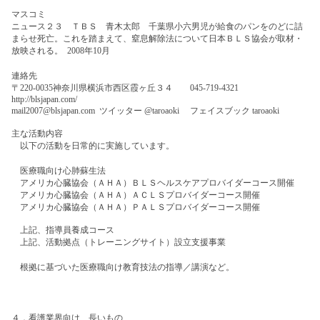
マスコミ
ニュース２３ ＴＢＳ 青木太郎 千葉県小六男児が給食のパンをのどに詰
まらせ死亡。これを踏まえて、窒息解除法について日本ＢＬＳ協会が取材・
放映される。 2008年10月
連絡先
〒220-0035神奈川県横浜市西区霞ヶ丘３４ 045-719-4321
http://blsjapan.com/
mail2007@blsjapan.com ツイッター @taroaoki フェイスブック taroaoki
主な活動内容
以下の活動を日常的に実施しています。
医療職向け心肺蘇生法
アメリカ心臓協会（ＡＨＡ）ＢＬＳヘルスケアプロバイダーコース開催
アメリカ心臓協会（ＡＨＡ）ＡＣＬＳプロバイダーコース開催
アメリカ心臓協会（ＡＨＡ）ＰＡＬＳプロバイダーコース開催
上記、指導員養成コース
上記、活動拠点（トレーニングサイト）設立支援事業
根拠に基づいた医療職向け教育技法の指導／講演など。
４．看護業界向け 長いもの