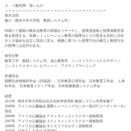
３．一般利用 長いもの
＝＝＝＝＝＝＝＝＝＝＝＝＝＝＝＝＝＝＝＝＝＝＝＝＝＝＝＝＝
青木太郎
修士（熊本大学大学院 教授システム学）
米国にて最新の救命法教育の現場をリサーチし、指導員資格と指導員教官資
格を取得する。医療シミュレーション教育の指導法とその普及を目的に日本
ＢＬＳ協会を設立し現在に至る。根拠に基づいた指導方法の確立と教授方法
の指導には定評がある。
研究分野
教育工学、教授システム学、成人教育学、インストラクショナルデザイン、
インストラクターコンピテンシー、アクティブラーニング
所属学会
国際生命情報科学会（評議員）、日本教育心理学会、日本教育工学会、 人体
科学会、 日本教育メディア学会、日本医療教授システム学会
経歴
2012年 熊本大学大学院社会文化科学研究科 教授システム学専攻修了
2009年 アメリカ心臓協会 国際トレーニングセンター長(ITCコーディネータ)
就任
2008年 アメリカ心臓協会 ＰＡＬＳインストラクター資格取得
2007年 アメリカ心臓協会 ＡＣＬＳインストラクター資格取得
2006年 アメリカ心臓協会 ＢＬＳファカルティ資格取得
2006年 日本ＢＬＳ協会 代表就任