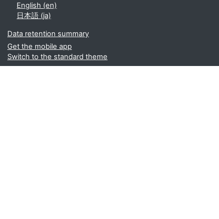
English ‎(en)‎
日本語 ‎(ja)‎
Data retention summary
Get the mobile app
Switch to the standard theme