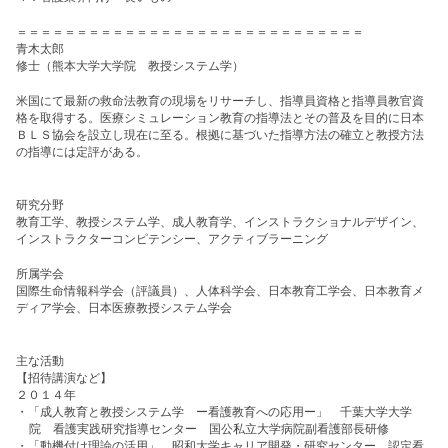
＝＝＝＝＝＝＝＝＝＝＝＝＝＝＝＝＝＝＝＝＝＝＝＝＝＝＝＝＝
青木太郎
修士（熊本大学大学院 教授システム学）
米国にて最新の救命法教育の現場をリサーチし、指導員資格と指導員教官資
格を取得する。医療シミュレーション教育の指導法とその普及を目的に日本
ＢＬＳ協会を設立し現在に至る。根拠に基づいた指導方法の確立と教授方法
の指導には定評がある。
研究分野
教育工学、教授システム学、成人教育学、インストラクショナルデザイン、
インストラクターコンピテンシー
、アクティブラーニング
所属学会
国際生命情報科学会（評議員）、人体科学会、日本教育工学会、日本教育メ
ディア学会、日本医療教授システム学会
主な活動
【招待講演など】
２０１４年
・
「成人教育と教授システム学 ー看護教育への応用ー」 千葉大学大学
院 看護実践研究指導センター
国公私立大学病院副看護部長研修
・「動機付け理論の活用」 昭和大学キャリア開発・研究センター 認定看