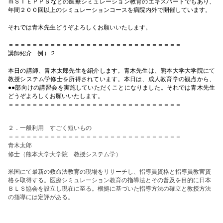
ｍＳＴＥＰＰＳなどの医療シミュレーション教育のエキスパートでもあり、
年間２００回以上のシミュレーションコースを病院内外で開催しています。
それでは青木先生どうぞよろしくお願いいたします。
＝＝＝＝＝＝＝＝＝＝＝＝＝＝＝＝＝＝＝＝＝＝＝＝＝＝＝＝＝
講師紹介 例）２
本日の講師、青木太郎先生を紹介します。青木先生は、熊本大学大学院にて
教授システム学修士を所得されています。本日は、成人教育学の観点から、
●●部向けの講習会を実施していただくことになりました。それでは青木先生
どうぞよろしくお願いいたします。
＝＝＝＝＝＝＝＝＝＝＝＝＝＝＝＝＝＝＝＝＝＝＝＝＝＝＝＝＝
２．一般利用 すごく短いもの
＝＝＝＝＝＝＝＝＝＝＝＝＝＝＝＝＝＝＝＝＝＝＝＝＝＝＝＝＝
青木太郎
修士（熊本大学大学院 教授システム学）
米国にて最新の救命法教育の現場をリサーチし、指導員資格と指導員教官資
格を取得する。医療シミュレーション教育の指導法とその普及を目的に日本
ＢＬＳ協会を設立し現在に至る。根拠に基づいた指導方法の確立と教授方法
の指導には定評がある。