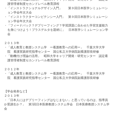
護管理者制度セカンドレベル教育課程
・「インストラクショナルデザイン入門」 第９回日本医学シミュレーシ
ョン学会年次大会
・「インストラクターコンピテンシー入門」 第９回日本医学シミュレーシ
ョン学会年次大会
・「フィードバック？デブリーフィング？学習課題に合わせた学習支援能力
を身につけよう！プラスデルタを題材に」 日本医学シミュレーション学
会
２０１３年
・「成人教育と教授システム学 ー看護教育への応用ー」 千葉大学大学
院 看護実践研究指導センター
国公私立大学病院副看護部長研修
・「動機付け理論の活用」 昭和大学キャリア開発・研究センター 認定看
護管理者制度セカンドレベル教育課程
２０１２年
・
「成人教育と教授システム学 ー看護教育への応用ー」 千葉大学大学
院 看護実践研究指導センター
国公私立大学病院副看護部長研修
【学会発表など】
２０１３年
・「日本人にはデブリーフィングはなじまない」と思っているのは、指導員
か受講生か？」 第5回日本医療教授システム学会 日本医療教授システム学
会