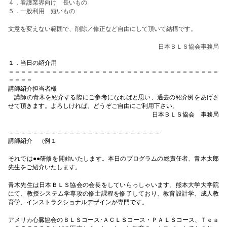
４．看護業界向け 長いもの
５．一般利用 短いもの
文意を変えない範囲で、削除／修正など自由にして頂いて結構です。
日本ＢＬＳ協会事務局
１．当日の紹介用
＝＝＝＝＝＝＝＝＝＝＝＝＝＝＝＝＝＝＝＝＝＝＝＝＝＝＝＝＝＝＝＝＝＝
＝＝＝＝
講師紹介担当者様
講師の青木を紹介する際にご参考になればと思い、過去の紹介例をあげさ
せて頂きます。よろしければ、どうぞご自由にご利用下さい。
日本ＢＬＳ協会 事務局
＝＝＝＝＝＝＝＝＝＝＝＝＝＝＝＝＝＝＝＝＝＝＝＝＝
講師紹介 （例１
それでは●●研修を開始いたします。本日のプログラムの総責任者、青木太郎
先生をご紹介いたします。
青木先生は日本ＢＬＳ協会の会長をしていらっしゃいます。熊本大学大学院
にて、教授システム学専攻の修士課程を修了しており、教育設計学、成人教
育学、インストラクショナルデザインが専門です。
アメリカ心臓協会のＢＬＳコース･ＡＣＬＳコース・ＰＡＬＳコース、Ｔｅａ