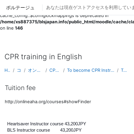
ポルテージュ
あなたは現在ゲストアクセスを利用していま
Deprecated
: Creation of dynamic property
cache_config::$configlockmappings is deprecated in
/home/xs887375/blsjapan.info/public_html/moodle/cache/cl
on line
146
メインコンテンツへスキップする
CPR training in English
Home
コース
オンラインラボ棟
CPRinEnglish
To become CPR Instructor (Heartsaver Instructor)
Tuition fee
Tuition fee
http://onlineaha.org/courses#showFinder
Heartsaver Instructor course 43,200JPY
BLS Instructor course 43,200JPY