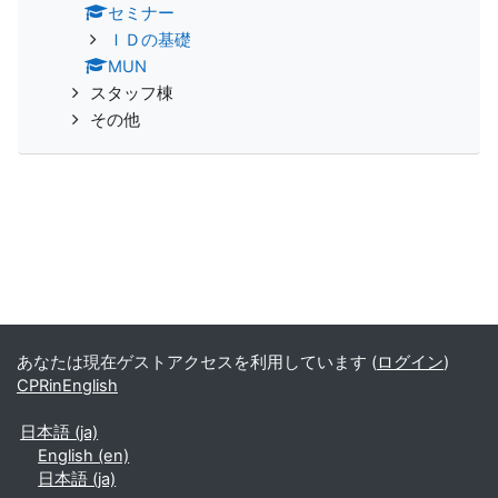
セミナー
ＩＤの基礎
MUN
スタッフ棟
その他
あなたは現在ゲストアクセスを利用しています (
ログイン
)
CPRinEnglish
日本語 ‎(ja)‎
English ‎(en)‎
日本語 ‎(ja)‎