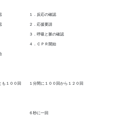
確認 １．反応の確認
認 ２．応援要請
 ３．呼吸と脈の確認
認 ４．ＣＰＲ開始
始
１００回 １分間に１００回から１２０回
一回 ６秒に一回