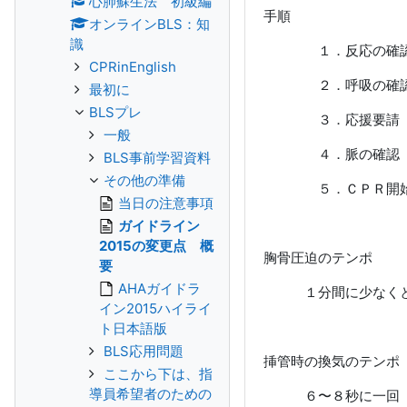
心肺蘇生法 初級編
手順
オンラインBLS：知
識
１．反応の
CPRinEnglish
２．呼吸の確
最初に
BLSプレ
３．応援要請
一般
４．脈の確
BLS事前学習資料
その他の準備
５．ＣＰＲ開
当日の注意事項
ガイドライン
2015の変更点 概
胸骨圧迫のテンポ
要
AHAガイドラ
１分間に少なくとも
イン2015ハイライ
ト日本語版
BLS応用問題
挿管時の換気のテンポ
ここから下は、指
導員希望者のための
６〜８秒に