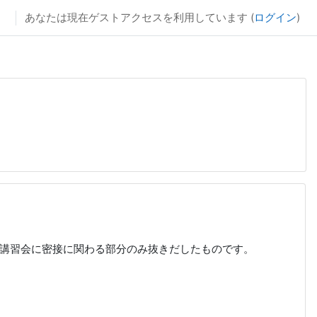
あなたは現在ゲストアクセスを利用しています (
ログイン
)
fo/public_html/moodle/cache/classes/config.php
on line
146
、講習会に密接に関わる部分のみ抜きだしたものです。