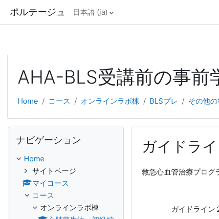
ポルテージュ
日本語 ‎(ja)‎
Deprecated
: Creation of dynamic property cache_config::$con
メインコンテンツへスキップする
AHA-BLS受講前の事
Home
コース
オンラインラボ棟
BLSプレ
その他の
ナビゲーション をスキップする
ナビゲーション
ガイドライ
Home
サイトページ
救急心血管治療プログ
マイコース
コース
オンラインラボ棟
ガイドライン２